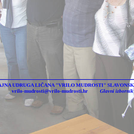
AJNA UDRUGA LIČANA "VRILO MUDROSTI" SLAVONSK
vrilo-mudrosti@vrilo-mudrosti.hr
Glavni izbornik