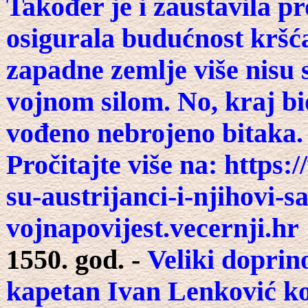
Također je i zaustavila p
osigurala budućnost kršća
zapadne zemlje više nisu
vojnom silom. No, kraj bio
vođeno nebrojeno bitaka.
Pročitajte više na: https:
su-austrijanci-i-njihovi-
vojnapovijest.vecernji.hr
1550. god. -
Veliki doprin
kapetan Ivan Lenković koji