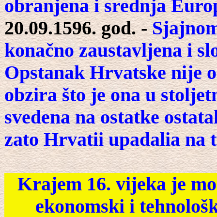
obranjena i srednja Euro
20.09.1596. god. -
Sjajnom
konačno zaustavljena i s
Opstanak Hrvatske nije od
obzira što je ona u stol
svedena na ostatke ostata
zato Hrvatii upadalia na 
Krajem 16. vijeka je mo
ekonomski i tehnološk