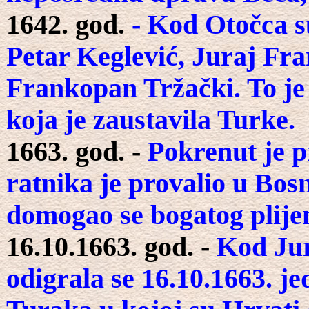
1642. god.
- Kod Otočca s
Petar Keglević, Juraj Fra
Frankopan Tržački. To je
koja je zaustavila Turke.
1663. god. -
Pokrenut je pr
ratnika je provalio u Bos
domogao se bogatog plije
16.10.1663. god. -
Kod Jur
odigrala se 16.10.1663. je