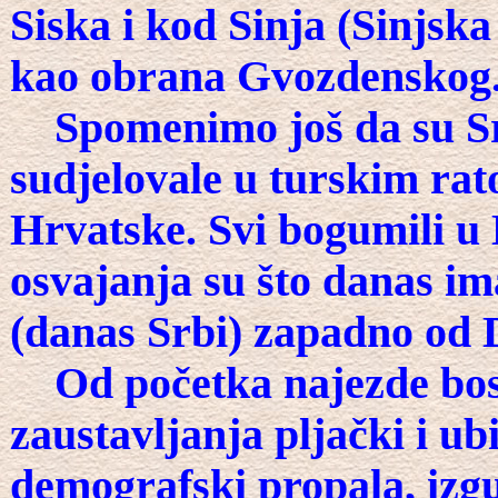
Siska i kod Sinja (Sinjska
kao obrana Gvozdenskog
Spomenimo još da su Srb
sudjelovale u turskim rat
Hrvatske. Svi bogumili u B
osvajanja su što danas i
(danas Srbi) zapadno od 
Od početka najezde bosan
zaustavljanja pljački i ub
demografski propala, izgu