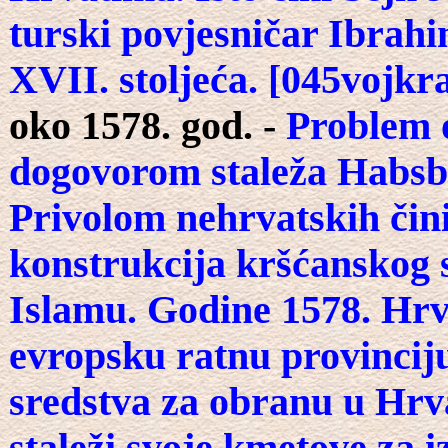
turski povjesničar Ibrahim
XVII. stoljeća. [045vojkr
oko 1578. god. -
Problem o
dogovorom staleža Habsb
Privolom nehrvatskih čin
konstrukcija kršćanskog s
Islamu. Godine 1578. Hrva
evropsku ratnu provincij
sredstva za obranu u Hrva