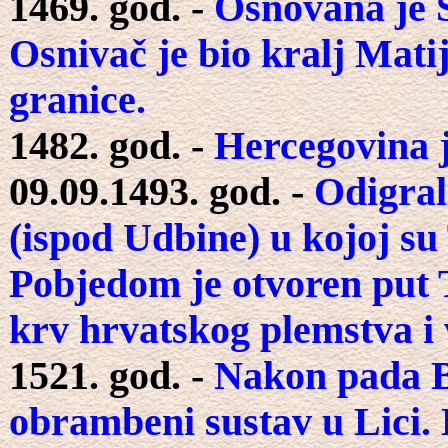
1469. god. -
Osnovana je S
Osnivač je bio kralj Mati
granice.
1482. god. -
Hercegovina j
09.09.1493. god. -
Odigral
(ispod Udbine) u kojoj su
Pobjedom je otvoren put 
krv hrvatskog plemstva i v
1521. god. -
Nakon pada Be
obrambeni sustav u Lici.