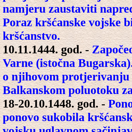
namjeru zaustaviti napre
Poraz kršćanske vojske bi
kršćanstvo.
10.11.1444. god. -
Započeo
Varne (istočna Bugarska)
o njihovom protjerivanju 
Balkanskom poluotoku za 
18-20.10.1448. god. -
Pono
ponovo sukobila kršćansk
vojsku uglavnom sačinjaval