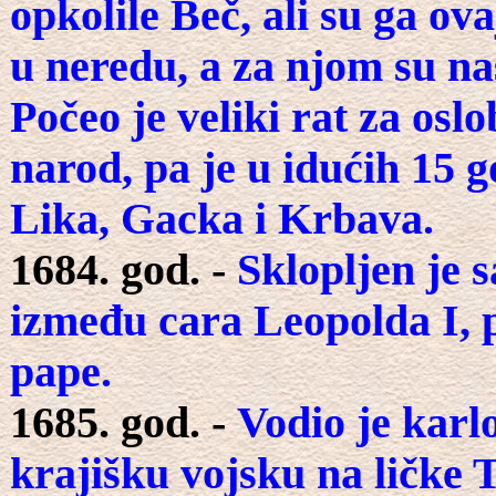
opkolile Beč, ali su ga ova
u neredu, a za njom su nas
Počeo je veliki rat za osl
narod, pa je u idućih 15 
Lika, Gacka i Krbava.
1684. god. -
Sklopljen je 
između cara Leopolda I, p
pape.
1685. god. -
Vodio je karl
krajišku vojsku na ličke T