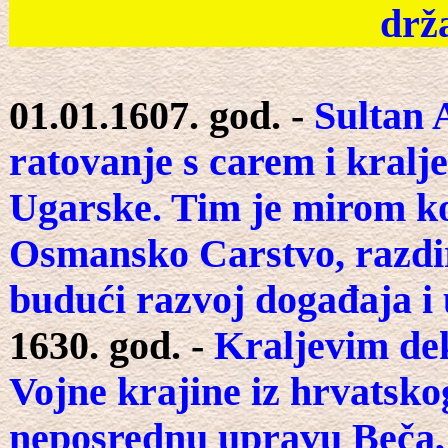
drža
01.01.1607. god. -
Sultan A
ratovanje s carem i kralj
Ugarske. Tim je mirom kon
Osmansko Carstvo, razdira
budući razvoj događaja i u
1630. god. -
Kraljevim dek
Vojne krajine iz hrvatsko
neposrednu upravu Beča, a