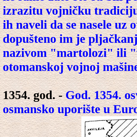
izrazitu vojničku tradici
ih naveli da se nasele uz
dopušteno im je pljačkanje
nazivom "martolozi" ili "
otomanskoj vojnoj mašiner
1354. god. -
God. 1354. os
osmansko uporište u Europ