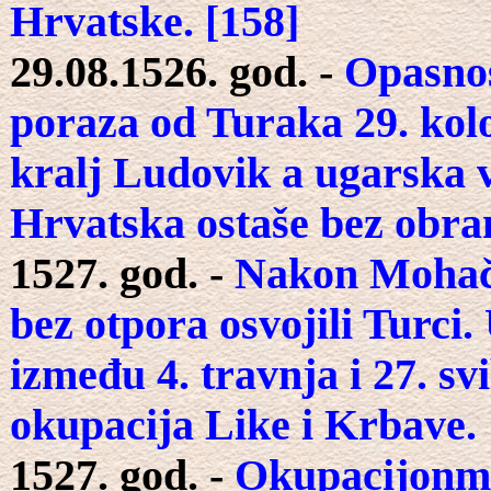
Hrvatske. [158]
29.08.1526. god. -
Opasnos
poraza od Turaka 29. ko­
kralj Ludovik a ugarska 
Hrvatska ostaše bez obra
1527. god. -
Nakon Mohačk
bez otpora osvojili Turci.
između 4. travnja i 27. s
okupacija Like i Krbave.
1527. god. -
Okupacijonm 