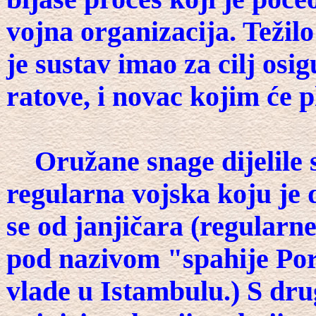
vojna organizacija. Težil
je sustav imao za cilj osig
ratove, i novac kojim će p
Oružane snage dijelile su
regularna vojska koju je 
se od janjičara (regularne
pod nazivom "spahije Port
vlade u Istambulu.) S drug