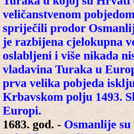
Turaka u kojoj su Hrvati 
veličanstvenom pobjedom P
spriječili prodor Osmanli
je razbijena cjelokupna v
oslabljeni i više nikada n
vladavina Turaka u Europi
prva velika pobjeda isklj
Krbavskom polju 1493. Sl
Europi.
1683. god. -
Osmanlije su 