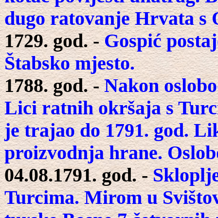
dugo ratovanje Hrvata s
1729. god. -
Gospić postaje
Štabsko mjesto.
1788. god. -
Nakon oslobođ
Lici ratnih okršaja s Turc
je trajao do 1791. god. Li
proizvodnja hrane. Oslob
04.08.1791. god. -
Skloplj
Turcima. Mirom u Svištov