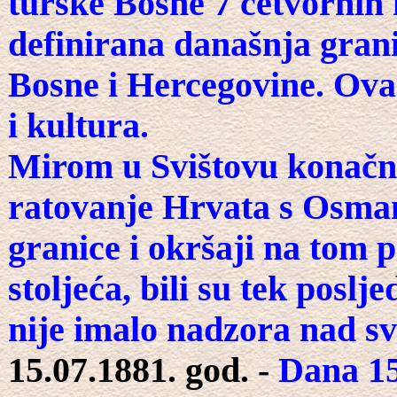
turske Bosne 7 četvornih 
definirana današnja gran
Bosne i Hercegovine. Ova 
i kultura.
Mirom u Svištovu konačno 
ratovanje Hrvata s Osma
granice i okršaji na tom 
stoljeća, bili su tek posl
nije imalo nadzora nad s
15.07.1881. god. -
Dana 15