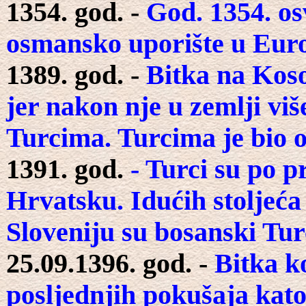
1354. god. -
God. 1354. os
osmansko uporište u Europ
1389. god. -
Bitka na Kosov
jer nakon nje u zemlji više
Turcima. Turcima je bio o
1391. god.
- Turci su po p
Hrvatsku. Idućih stoljeća
Sloveniju su bosanski Tur
25.09.1396. god. -
Bitka k
posljednjih pokušaja kato