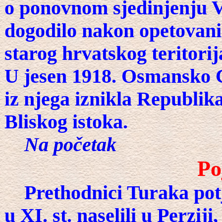
o ponovnom sjedinjenju V
dogodilo nakon opetovani
starog hrvatskog teritori
U jesen 1918. Osmansko C
iz njega iznikla Republik
Bliskog istoka.
Na početak
Po
Prethodnici Turaka potj
u XI. st. naselili u Perzij