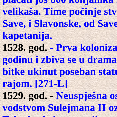
velikaša. Time počinje st
Save, i Slavonske, od Sav
kapetanija.
1528. god.
- Prva koloniz
godinu i zbiva se u dram
bitke ukinut poseban stat
rajom. [271-L]
1529. god. -
Neuspješna o
vodstvom Sulejmana II ozn