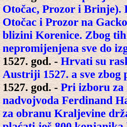
Otočac, Prozor i Brinje).
Otočac i Prozor na Gacko
blizini Korenice. Zbog ti
nepromijenjena sve do iz
1527. god. -
Hrvati su ras
Austriji 1527. a sve zbog
1527. god. -
Pri izboru za
nadvojvoda Ferdinand Hab
za obranu Kraljevine drža
plaćati još 800 konjanika