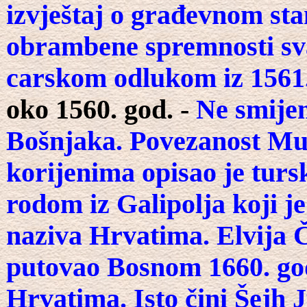
izvještaj o građevnom st
obrambene spremnosti sva
carskom odlukom iz 1561.
oko 1560. god. -
Ne smijem
Bošnjaka. Povezanost Mu
korijenima opisao je tursk
rodom iz Galipolja koji j
naziva Hrvatima. Elvija Če
putovao Bosnom 1660. go
Hrvatima. Isto čini Šejh 