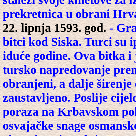
staleži svoje kmetove za 
prekretnica u obrani Hrv
22. lipnja 1593. god.
- Gr
bitci kod Siska. Turci su 
iduće godine. Ova bitka i 
tursko napredovanje prem
obranjeni, a dalje širenje
zaustavljeno. Poslije cije
poraza na Krbavskom polj
osvajačke snage osmanske 