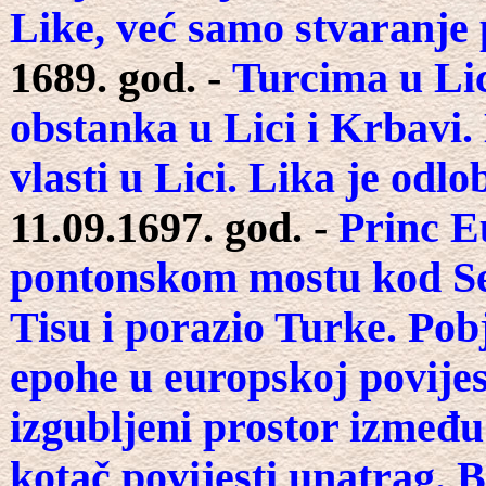
Like, već samo stvaranje 
1689. god. -
Turcima u Lici
obstanka u Lici i Krbavi. 
vlasti u Lici. Lika je od
11.09.1697. god. -
Princ E
pontonskom mostu kod Sen
Tisu i porazio Turke. Pob
epohe u europskoj povije
izgubljeni prostor između
kotač povijesti unatrag. B