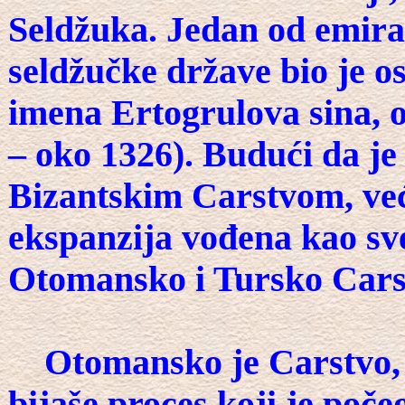
Seldžuka. Jedan od emira
seldžučke države bio je o
imena Ertogrulova sina, o
– oko 1326). Budući da je
Bizantskim Carstvom, već
ekspanzija vođena kao svet
Otomansko i Tursko Carst
Otomansko je Carstvo, do
bijaše proces koji je počeo