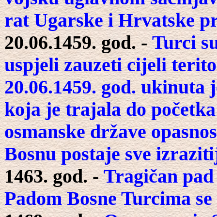
rat Ugarske i Hrvatske p
20.06.1459. god. -
Turci su
uspjeli zauzeti cijeli ter
20.06.1459. god. ukinuta j
koja je trajala do početka
osmanske države opasnost
Bosnu postaje sve izraziti
1463. god. -
Tragičan pad 
Padom Bosne Turcima se o