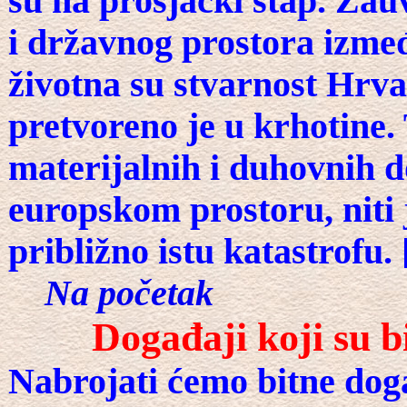
su na prosjački štap. Zauv
i državnog prostora izmeđ
životna su stvarnost Hrvat
pretvoreno je u krhotine.
materijalnih i duhovnih d
europskom prostoru, niti 
približno istu katastrofu. 
Na početak
Događaji koji su b
Nabrojati ćemo bitne dog