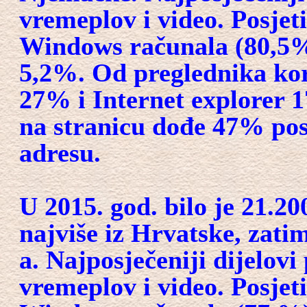
vremeplov i video. Posjet
Windows računala (80,5%
5,2%. Od preglednika kor
27% i Internet explorer 
na stranicu dođe 47% posj
adresu.
U 2015. god. bilo je 21.20
najviše iz Hrvatske, zati
a. Najposječeniji dijelovi 
vremeplov i video. Posjet