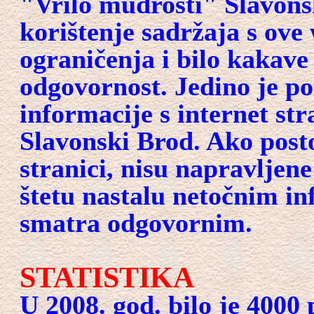
"Vrilo mudrosti" Slavons
korištenje sadržaja s ove
ograničenja i bilo kakave 
odgovornost. Jedino je po
informacije s internet st
Slavonski Brod. Ako post
stranici, nisu napravljen
štetu nastalu netočnim in
smatra odgovornim.
STATISTIKA
U 2008. god. bilo je 4000 