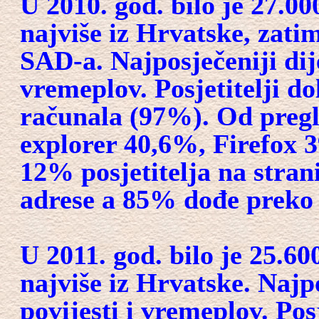
U 2010. god. bilo je 27.00
najviše iz Hrvatske, zati
SAD-a. Najposječeniji dije
vremeplov. Posjetitelji 
računala (97%). Od pregl
explorer 40,6%, Firefox
12% posjetitelja na stran
adrese a 85% dođe preko 
U 2011. god. bilo je 25.60
najviše iz Hrvatske. Najpo
povijesti i vremeplov. Pos