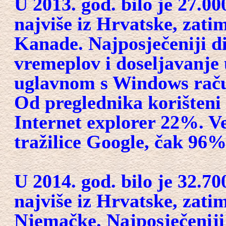
U 2013. god. bilo je 27.00
najviše iz Hrvatske, zati
Kanade. Najposječeniji dij
vremeplov i doseljavanje u
uglavnom s Windows raču
Od preglednika korišteni
Internet explorer 22%. V
tražilice Google, čak 96%
U 2014. god. bilo je 32.70
najviše iz Hrvatske, zati
Njemačke. Najposječeniji d