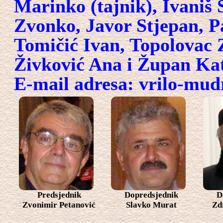
Marinko (tajnik), Ivaniš S
Zvonko, Javor Stjepan, Pa
Tomičić Ivan, Topolovac 
Živković Ana i Župan Kat
E-mail adresa: vrilo-mud
Predsjednik
Dopredsjednik
D
Zvonimir Petanović
Slavko Murat
Zd