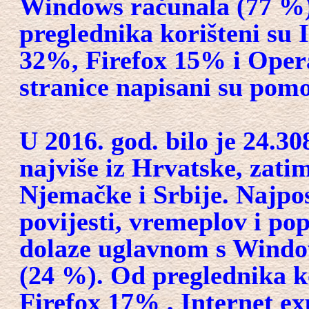
Windows računala (77 %)
preglednika korišteni su
32%, Firefox 15% i Opera
stranice napisani su po
U 2016. god. bilo je 24.30
najviše iz Hrvatske, zati
Njemačke i Srbije. Najposj
povijesti, vremeplov i pop
dolaze uglavnom s Windo
(24 %). Od preglednika k
Firefox 17% , Internet ex