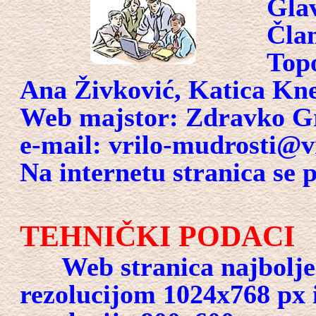
Gla
Čla
Topo
Ana Živković, Katica Kne
Web majstor: Zdravko G
e-mail: vrilo-mudrosti@v
Na internetu stranica se p
TEHNIČKI PODACI
Web stranica najbolje s
rezolucijom 1024x768 px i